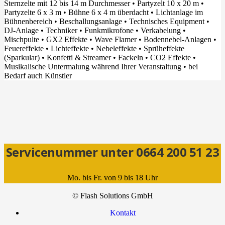
Sternzelte mit 12 bis 14 m Durchmesser • Partyzelt 10 x 20 m •
Partyzelte 6 x 3 m • Bühne 6 x 4 m überdacht • Lichtanlage im
Bühnenbereich • Beschallungsanlage • Technisches Equipment •
DJ-Anlage • Techniker • Funkmikrofone • Verkabelung •
Mischpulte • GX2 Effekte • Wave Flamer • Bodennebel-Anlagen •
Feuereffekte • Lichteffekte • Nebeleffekte • Sprüheffekte
(Sparkular) • Konfetti & Streamer • Fackeln • CO2 Effekte •
Musikalische Untermalung während Ihrer Veranstaltung • bei
Bedarf auch Künstler
Servicenummer unter 0664 200 51 23
Mo. bis Fr. von 9 bis 18 Uhr
office@flash-solutions.at
© Flash Solutions GmbH
Kontakt