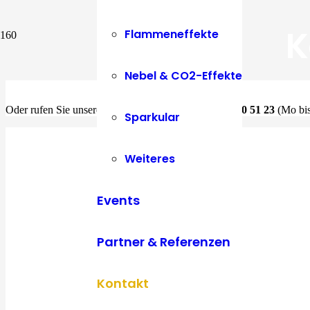
K
Flammeneffekte
Nebel & CO2-Effekte
Oder rufen Sie unsere
Servicenummer
unter
0664 200 51 23
(Mo bis
Sparkular
Weiteres
Events
Partner & Referenzen
Kontakt